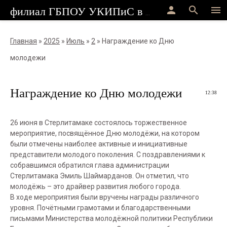
person
search
menu
филиал ГБПОУ УКИПиС в г.Стерлитамак
Главная
»
2025
»
Июль
»
2
» Награждение ко Дню
молодежи
Награждение ко Дню молодежи
12:38
26 июня в Стерлитамаке состоялось торжественное
мероприятие, посвящённое Дню молодёжи, на котором
были отмечены наиболее активные и инициативные
представители молодого поколения. С поздравлениями к
собравшимся обратился глава администрации
Стерлитамака Эмиль Шаймарданов. Он отметил, что
молодёжь – это драйвер развития любого города.
В ходе мероприятия были вручены награды различного
уровня. Почётными грамотами и благодарственными
письмами Министерства молодёжной политики Республики