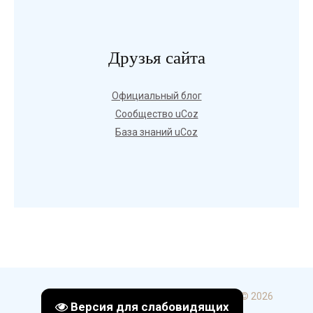
Друзья сайта
Официальный блог
Сообщество uCoz
База знаний uCoz
Copyright ГБПОУ УКИП и С в г. Стерлитамак © 2026
Версия для слабовидящих
uCoz