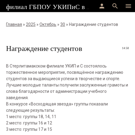
person
search
menu
филиал ГБПОУ УКИПиС в г.Стерлитамак
Главная
»
2025
»
Октябрь
»
30
» Награждение студентов
Награждение студентов
14:50
В Стерлитамакском филиале УКИП и С состоялось
торжественное мероприятие, посвящённое награждению
студентов за выдающиеся успехи в творчестве и спорте.
Лучшие молодые таланты получили заслуженные грамоты и
слова благодарности от администрации учебного
заведения.
В конкурсе «Восходящая звезда» группы показали
следующие результаты:
1 место: группы 18, 14, 11
2 место: группы 16 и 12
3 место: группы 17 и 15