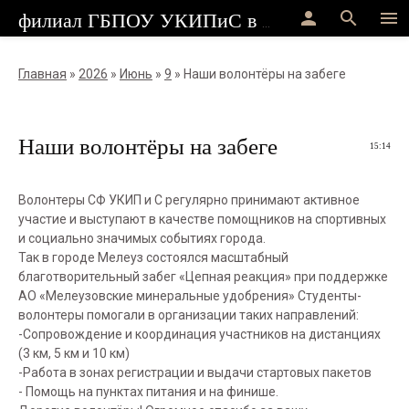
person
search
menu
филиал ГБПОУ УКИПиС в г.Стерлитамак
Главная
»
2026
»
Июнь
»
9
» Наши волонтёры на забеге
Наши волонтёры на забеге
15:14
Волонтеры СФ УКИП и С регулярно принимают активное
участие и выступают в качестве помощников на спортивных
и социально значимых событиях города.
Так в городе Мелеуз состоялся масштабный
благотворительный забег «Цепная реакция» при поддержке
АО «Мелеузовские минеральные удобрения» Студенты-
волонтеры помогали в организации таких направлений:
-Сопровождение и координация участников на дистанциях
(3 км, 5 км и 10 км)
-Работа в зонах регистрации и выдачи стартовых пакетов
- Помощь на пунктах питания и на финише.