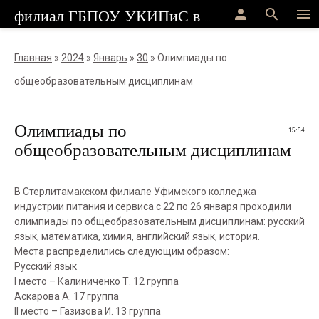
person
search
menu
филиал ГБПОУ УКИПиС в г.Стерлитамак
Главная
»
2024
»
Январь
»
30
» Олимпиады по
общеобразовательным дисциплинам
Олимпиады по
15:54
общеобразовательным дисциплинам
В Стерлитамакском филиале Уфимского колледжа
индустрии питания и сервиса с 22 по 26 января проходили
олимпиады по общеобразовательным дисциплинам: русский
язык, математика, химия, английский язык, история.
Места распределились следующим образом:
Русский язык
I место – Калиниченко Т. 12 группа
Аскарова А. 17 группа
II место – Газизова И. 13 группа