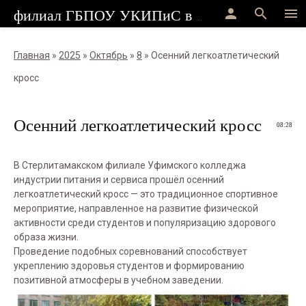
person
search
menu
филиал ГБПОУ УКИПиС в г.Стерлитамак
Главная
»
2025
»
Октябрь
»
8
» Осенний легкоатлетический
кросс
Осенний легкоатлетический кросс
08:28
В Стерлитамакском филиале Уфимского колледжа
индустрии питания и сервиса прошёл осенний
легкоатлетический кросс — это традиционное спортивное
мероприятие, направленное на развитие физической
активности среди студентов и популяризацию здорового
образа жизни.
Проведение подобных соревнований способствует
укреплению здоровья студентов и формированию
позитивной атмосферы в учебном заведении.