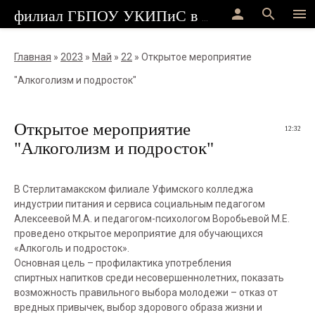
person
search
menu
филиал ГБПОУ УКИПиС в г.Стерлитамак
Главная
»
2023
»
Май
»
22
» Открытое мероприятие
"Алкоголизм и подросток"
Открытое мероприятие
12:32
"Алкоголизм и подросток"
В Стерлитамакском филиале Уфимского колледжа
индустрии питания и сервиса социальным педагогом
Алексеевой М.А. и педагогом-психологом Воробьевой М.Е.
проведено открытое мероприятие для обучающихся
«Алкоголь и подросток».
Основная цель – профилактика употребления
спиртных напитков среди несовершеннолетних, показать
возможность правильного выбора молодежи – отказ от
вредных привычек, выбор здорового образа жизни и