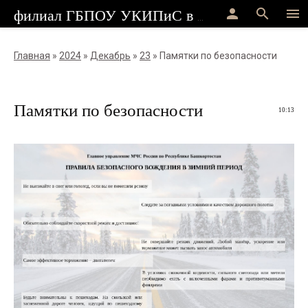
person
search
menu
филиал ГБПОУ УКИПиС в г.Стерлитамак
Главная
»
2024
»
Декабрь
»
23
» Памятки по безопасности
Памятки по безопасности
10:13