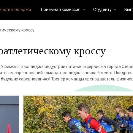
вости колледжа
Приемная комиссия
Студенту
Вып
keyboard_arrow_down
keyboard_arrow_down
тическому кроссу
оатлетическому кроссу
а Уфимского колледжа индустрии питания и сервиса в городе Стер
о итогам соревнований команда колледжа заняла 6 место. Поздрав
в будущих соревнованиях! Тренер команды преподаватель физиче