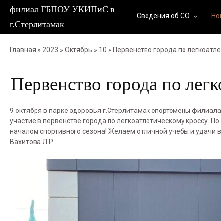
филиал ГБПОУ УКИПиС в
Сведения об ОО
Но
keyboard_arrow_down
г.Стерлитамак
Главная
»
2023
»
Октябрь
»
10
» Первенство города по легкоатле
Первенство города по легк
9 октября в парке здоровья г.Стерлитамак спортсмены филиал
участие в первенстве города по легкоатлетическому кроссу. П
началом спортивного сезона! Желаем отличной учебы и удачи 
Вахитова Л.Р.