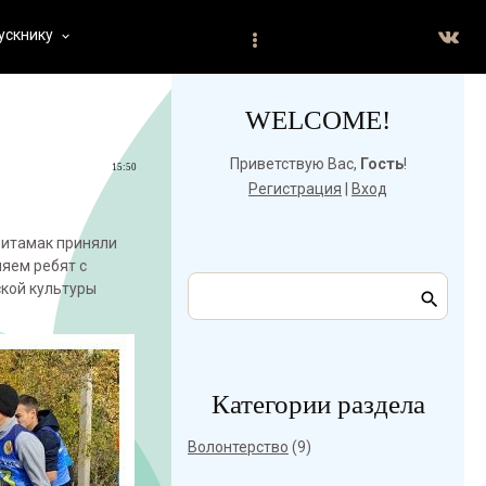
ускнику
keyboard_arrow_down
WELCOME!
Приветствую Вас
,
Гость
!
15:50
Регистрация
|
Вход
литамак приняли
ляем ребят с
ской культуры
Категории раздела
Волонтерство
(9)