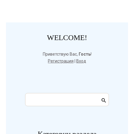
WELCOME!
Приветствую Вас
,
Гость
!
Регистрация
|
Вход
Категории раздела