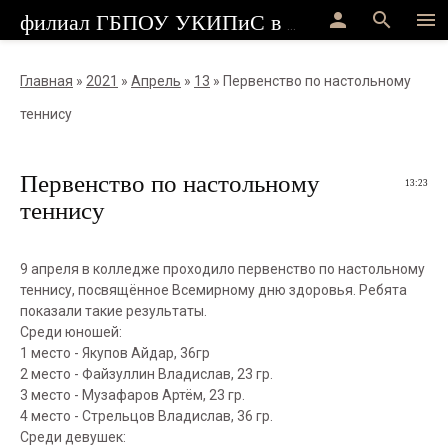
person
search
menu
филиал ГБПОУ УКИПиС в г.Стерлитамак
Главная
»
2021
»
Апрель
»
13
» Первенство по настольному
теннису
Первенство по настольному
13:23
теннису
9 апреля в колледже проходило первенство по настольному
теннису, посвящённое Всемирному дню здоровья. Ребята
показали такие результаты.
Среди юношей:
1 место - Якупов Айдар, 36гр
2 место - Файзуллин Владислав, 23 гр.
3 место - Музафаров Артём, 23 гр.
4 место - Стрельцов Владислав, 36 гр.
Среди девушек: