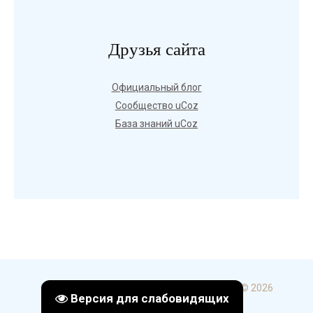
Друзья сайта
Официальный блог
Сообщество uCoz
База знаний uCoz
Copyright ГБПОУ УКИП и С в г. Стерлитамак © 2026
Версия для слабовидящих
uCoz