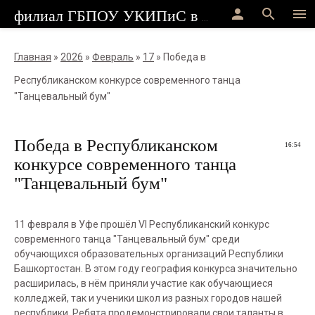
person
search
menu
филиал ГБПОУ УКИПиС в г.Стерлитамак
Главная
»
2026
»
Февраль
»
17
» Победа в
Республиканском конкурсе современного танца
"Танцевальный бум"
Победа в Республиканском
16:54
конкурсе современного танца
"Танцевальный бум"
11 февраля в Уфе прошëл VI Республиканский конкурс
современного танца "Танцевальный бум" среди
обучающихся образовательных организаций Республики
Башкортостан. В этом году география конкурса значительно
расширилась, в нëм приняли участие как обучающиеся
колледжей, так и ученики школ из разных городов нашей
республики. Ребята продемонстрировали свои таланты в