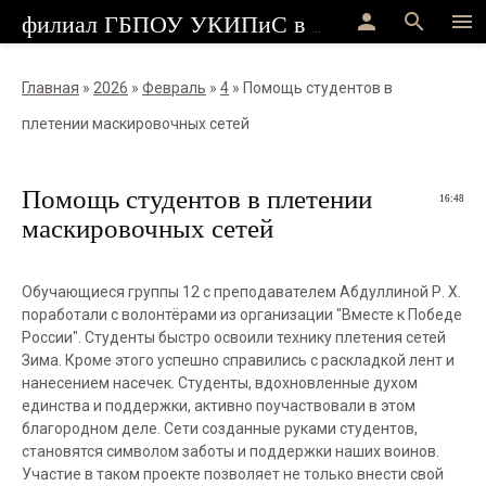
person
search
menu
филиал ГБПОУ УКИПиС в г.Стерлитамак
Главная
»
2026
»
Февраль
»
4
» Помощь студентов в
плетении маскировочных сетей
Помощь студентов в плетении
16:48
маскировочных сетей
Обучающиеся группы 12 с преподавателем Абдуллиной Р. Х.
поработали с волонтёрами из организации "Вместе к Победе
России". Студенты быстро освоили технику плетения сетей
Зима. Кроме этого успешно справились с раскладкой лент и
нанесением насечек. Студенты, вдохновленные духом
единства и поддержки, активно поучаствовали в этом
благородном деле. Сети созданные руками студентов,
становятся символом заботы и поддержки наших воинов.
Участие в таком проекте позволяет не только внести свой