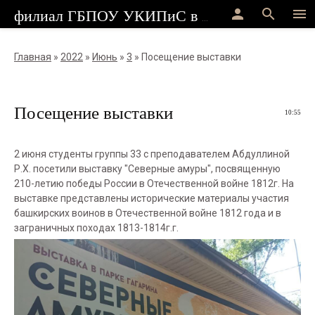
person
search
menu
филиал ГБПОУ УКИПиС в г.Стерлитамак
Главная
»
2022
»
Июнь
»
3
» Посещение выставки
Посещение выставки
10:55
2 июня студенты группы 33 с преподавателем Абдуллиной
Р.Х. посетили выставку "Северные амуры", посвященную
210-летию победы России в Отечественной войне 1812г. На
выставке представлены исторические материалы участия
башкирских воинов в Отечественной войне 1812 года и в
заграничных походах 1813-1814г.г.