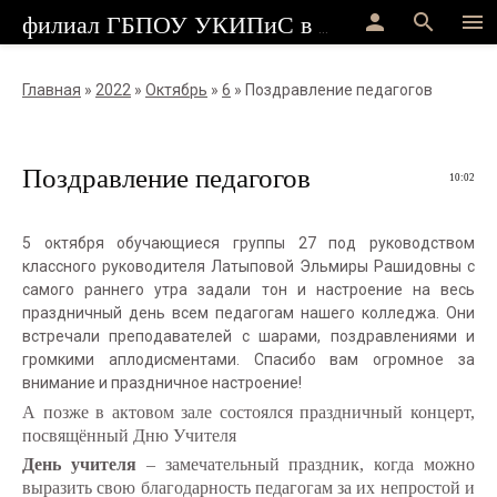
person
search
menu
филиал ГБПОУ УКИПиС в г.Стерлитамак
Главная
»
2022
»
Октябрь
»
6
» Поздравление педагогов
Поздравление педагогов
10:02
5 октября обучающиеся группы 27 под руководством
классного руководителя Латыповой Эльмиры Рашидовны с
самого раннего утра задали тон и настроение на весь
праздничный день всем педагогам нашего колледжа. Они
встречали преподавателей с шарами, поздравлениями и
громкими аплодисментами. Спасибо вам огромное за
внимание и праздничное настроение!
А позже в актовом зале состоялся праздничный концерт,
посвящённый Дню Учителя
День учителя
– замечательный праздник, когда можно
выразить свою благодарность педагогам за их непростой и