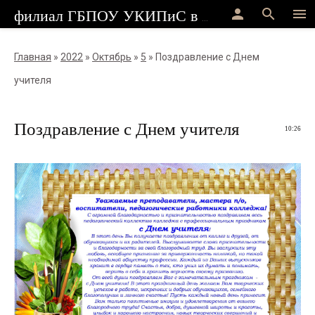
person
search
menu
филиал ГБПОУ УКИПиС в г.Стерлитамак
Главная
»
2022
»
Октябрь
»
5
» Поздравление с Днем
учителя
Поздравление с Днем учителя
10:26