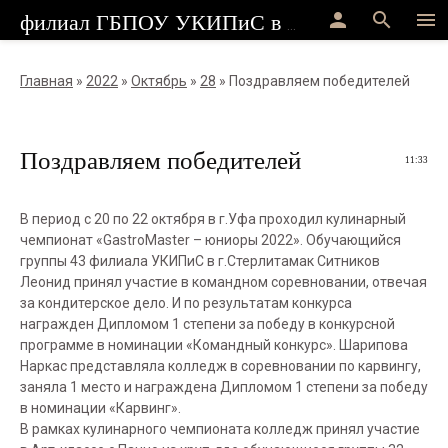
person
search
menu
филиал ГБПОУ УКИПиС в г.Стерлитамак
Главная
»
2022
»
Октябрь
»
28
» Поздравляем победителей
Поздравляем победителей
11:33
В период с 20 по 22 октября в г.Уфа проходил кулинарный
чемпионат «GastroMaster – юниоры 2022». Обучающийся
группы 43 филиала УКИПиС в г.Стерлитамак Ситников
Леонид принял участие в командном соревновании, отвечая
за кондитерское дело. И по результатам конкурса
награжден Дипломом 1 степени за победу в конкурсной
программе в номинации «Командный конкурс». Шарипова
Наркас представляла колледж в соревновании по карвингу,
заняла 1 место и награждена Дипломом 1 степени за победу
в номинации «Карвинг».
В рамках кулинарного чемпионата колледж принял участие