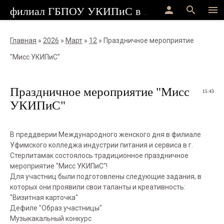
person
search
menu
филиал ГБПОУ УКИПиС в г.Стерлитамак
Главная
»
2026
»
Март
»
12
» Праздничное мероприятие
"Мисс УКИПиС"
Праздничное мероприятие "Мисс
15:43
УКИПиС"
В преддверии Международного женского дня в филиале
Уфимского колледжа индустрии питания и сервиса в г.
Стерлитамак состоялось традиционное праздничное
мероприятие "Мисс УКИПиС"!
Для участниц были подготовлены следующие задания, в
которых они проявили свои таланты и креативность:
"Визитная карточка"
Дефиле "Образ участницы"
Музыкакальный конкурс