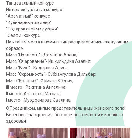
Танцевальный конкурс
Интеллектуальный конкурс
"Ароматный" конкурс
"Кулинарный шедевр"
"Подарок своими руками"
"Селфи- конкурс".
По итогам места и номинации распределились следующим
образом:
Мисс "Прелесть" - Домнина Алëна;
Мисс "Очарование"- Ишкильдина Азалия;
Мисс "Вкус" - Кадырова Алиса;
Мисс "Скромность" -Субхангулова Дильбар;
Мисс "Креатив"- Фомина Ксения;
III место - Ракитина Ангелина;
II место- Антонова Марина;
I место - Мурдосилова Эвелина.
С Праздником, милые представительницы женского пола!
Весеннего настроения, бесконечного счастья и крепкого
здоровья!