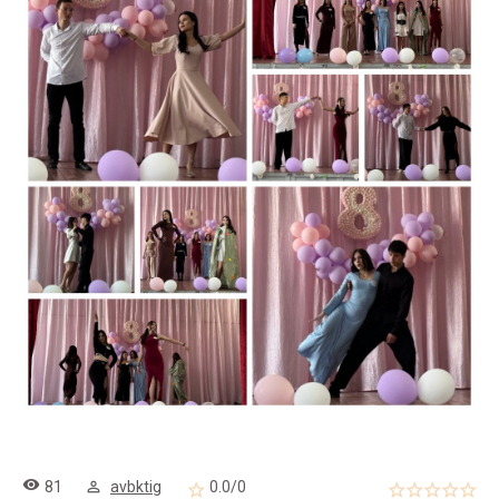
81
avbktig
0.0
/
0