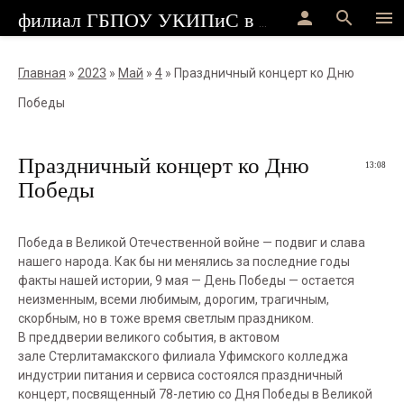
person
search
menu
филиал ГБПОУ УКИПиС в г.Стерлитамак
Главная
»
2023
»
Май
»
4
» Праздничный концерт ко Дню
Победы
Праздничный концерт ко Дню
13:08
Победы
Победа в Великой Отечественной войне — подвиг и слава
нашего народа. Как бы ни менялись за последние годы
факты нашей истории, 9 мая — День Победы — остается
неизменным, всеми любимым, дорогим, трагичным,
скорбным, но в тоже время светлым праздником.
В преддверии великого события, в актовом
зале Стерлитамакского филиала Уфимского колледжа
индустрии питания и сервиса состоялся праздничный
концерт, посвященный 78-летию со Дня Победы в Великой