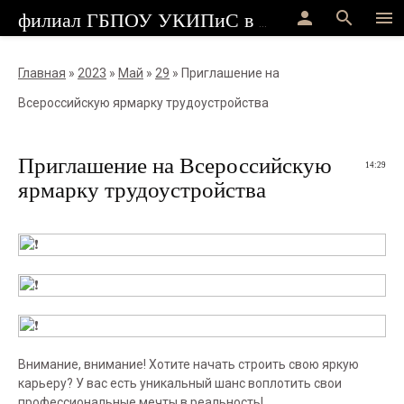
person
search
menu
филиал ГБПОУ УКИПиС в г.Стерлитамак
Главная
»
2023
»
Май
»
29
» Приглашение на
Всероссийскую ярмарку трудоустройства
Приглашение на Всероссийскую
14:29
ярмарку трудоустройства
Внимание, внимание! Хотите начать строить свою яркую
карьеру? У вас есть уникальный шанс воплотить свои
профессиональные мечты в реальность!