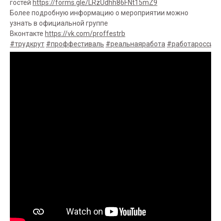
гостей
https://forms.gle/LRzUdhh86FNt15mZ9
Более подробную информацию о мероприятии можно
узнать в официальной группе
Вконтакте
https://vk.com/proffestrb
#трудкрут
#проффестиваль
#реальнаяработа
#работароссии