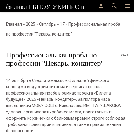
person
search
menu
филиал ГБПОУ УКИПиС в г.Стерлитамак
Главная
»
2025
»
Октябрь
»
17
» Профессиональная проба
по профессии "Пекарь, кондитер"
Профессиональная проба по
09:25
профессии "Пекарь, кондитер"
14 октября в Стерлитамакском филиале Уфимского
колледжа индустрии питания и сервиса прошла
профессиональная проба в рамках проекта «Билет в
будущее» 2025 «Пекарь, кондитер». За полтора часа
школьникам МОБУ СОШ с. Николаевка ИМ. П.А. УШАКОВА
удалось организовать рабочее место, приготовить и
оформить корзиночки с белковым кремом строго соблюдая
требования санитарии и гигиены, а также правил техники
безопасности.