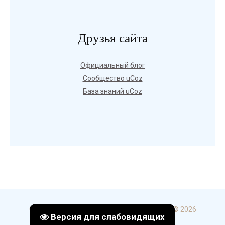
Друзья сайта
Официальный блог
Сообщество uCoz
База знаний uCoz
Copyright ГБПОУ УКИП и С в г. Стерлитамак © 2026
Версия для слабовидящих
uCoz