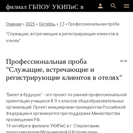
person
search
menu
филиал ГБПОУ УКИПиС в г.Стерлитамак
Главная
»
2025
»
Октябрь
»
17
» Профессиональная проба
"Служащие, встречающие и регистрирующие клиентов в
отелях"
Профессиональная проба
09:38
"Служащие, встречающие и
регистрирующие клиентов в отелях"
"Билет в будущее" - это проект по ранней профессиональной
ориентации учащихся 8-9-х классов общеобразовательных
организаций. Проект инициирован президентом Российской
Федерации и организуется при поддержке Министерства
просвещения РФ.
14 октября в филиале УКИПиС в г. Стерлитамак
преподавателем Мельниковой Н.И проведены