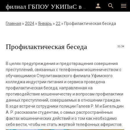
person
search
menu
филиал ГБПОУ УКИПиС в г.Стерлитамак
Главная
»
2024
»
Январь
»
22
» Профилактическая беседа
Профилактическая беседа
15:34
В целях предупреждения и предотвращения совершения
преступлений, связанных с телефонным мошенничеством с
обучающимися Стерлитамакского филиала Уфимского
колледжа индустрии питания и сервиса проведена
профилактическая беседа, направленная на
противодействие мошенничеству и вопросам профилактики
данных преступлений, совершаемых в отношении граждан.
В ходе встречи сотрудники полиции Галеев Р. М и Бигельдин
А. Р. рассказали студентам, о самых распространённых
фактах мошеннических действий и о том как необходимо
себя вести, чтобы не стать жертвой телефонных аферистов.