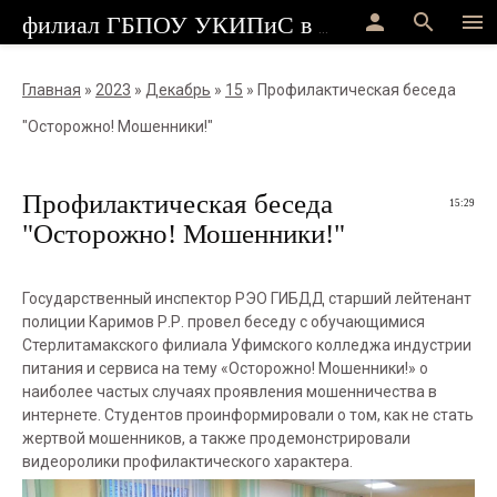
person
search
menu
филиал ГБПОУ УКИПиС в г.Стерлитамак
Главная
»
2023
»
Декабрь
»
15
» Профилактическая беседа
"Осторожно! Мошенники!"
Профилактическая беседа
15:29
"Осторожно! Мошенники!"
Государственный инспектор РЭО ГИБДД старший лейтенант
полиции Каримов Р.Р. провел беседу с обучающимися
Стерлитамакского филиала Уфимского колледжа индустрии
питания и сервиса на тему «Осторожно! Мошенники!» о
наиболее частых случаях проявления мошенничества в
интернете. Студентов проинформировали о том, как не стать
жертвой мошенников, а также продемонстрировали
видеоролики профилактического характера.