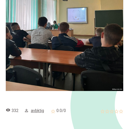
332
avbktig
0.0
/
0