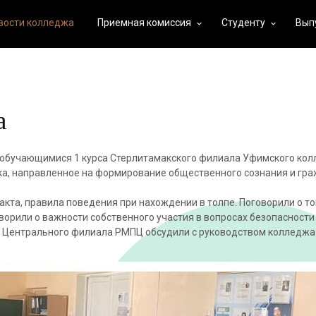
вости колледжа
Приемная комиссия
Студенту
Вып
keyboard_arrow_down
keyboard_arrow_down
а
с обучающимися 1 курса Стерлитамакского филиала Уфимского ко
ика, направленное на формирование общественного сознания и гр
кта, правила поведения при нахождении в толпе. Поговорили о то
оворили о важности собственного участия в вопросах безопасности
ы Центрального филиала РМПЦ обсудили с руководством колледжа