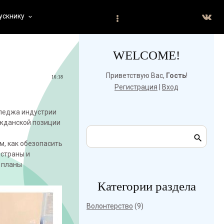
ускнику
keyboard_arrow_down
WELCOME!
Приветствую Вас
,
Гость
!
16:18
Регистрация
|
Вход
лледжа индустрии
ажданской позиции
м, как обезопасить
 страны и
 планы
Категории раздела
Волонтерство
(9)