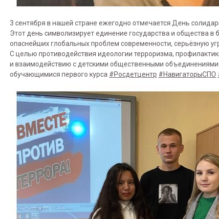
3 сентября в нашей стране ежегодно отмечается День солидар
Этот день символизирует единение государства и общества в б
опаснейших глобальных проблем современности, серьёзную угр
С целью противодействия идеологии терроризма, профилактик
и взаимодействию с детскими общественными объединениями А
обучающимися первого курса
#Росдетцентр
#НавигаторыСПО