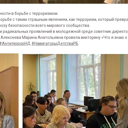
ности в борьбе с терроризмом.
орьбе с таким страшным явлением, как терроризм, который превра
озу безопасности всего мирового сообщества.
и радикальных проявлений в молодежной среде советник директо
лексеева Марина Анатольевна провела викторину «Что я знаю о 
#АнтитеррорНД
#НавигаторыДетстваРБ
.