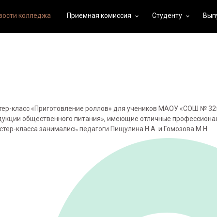
вости колледжа
Приемная комиссия
Студенту
Вып
keyboard_arrow_down
keyboard_arrow_down
ер-класс «Приготовление роллов» для учеников МАОУ «СОШ № 32
дукции общественного питания», имеющие отличные профессионал
тер-класса занимались педагоги Пищулина Н.А. и Гомозова М.Н.