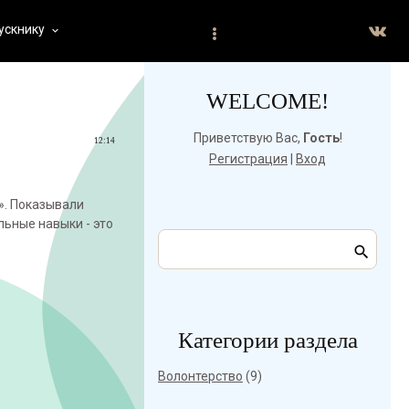
ускнику
keyboard_arrow_down
WELCOME!
Приветствую Вас
,
Гость
!
12:14
Регистрация
|
Вход
». Показывали
ьные навыки - это
Категории раздела
Волонтерство
(9)