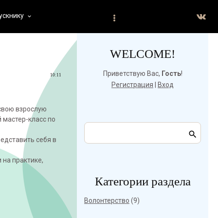
ускнику
keyboard_arrow_down
WELCOME!
Приветствую Вас
,
Гость
!
10:11
Регистрация
|
Вход
 свою взрослую
 мастер-класс по
редставить себя в
на практике,
Категории раздела
Волонтерство
(9)