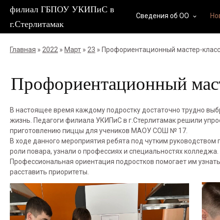
филиал ГБПОУ УКИПиС в
Сведения об ОО
Но
keyboard_arrow_down
г.Стерлитамак
Главная
»
2022
»
Март
»
23
» Профориентационный мастер-клас
Профориентационный маст
В настоящее время каждому подростку достаточно трудно выбр
жизнь. Педагоги филиала УКИПиС в г.Стерлитамак решили упро
приготовлению пиццы для учеников МАОУ СОШ № 17.
В ходе данного мероприятия ребята под чутким руководством п
роли повара, узнали о профессиях и специальностях колледжа.
Профессиональная ориентация подростков помогает им узнать
расставить приоритеты.