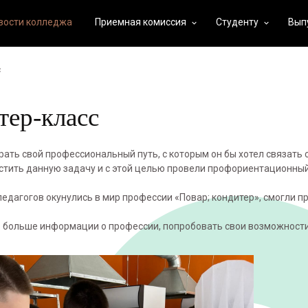
вости колледжа
Приемная комиссия
Студенту
Вып
keyboard_arrow_down
keyboard_arrow_down
с
ер-класс
ать свой профессиональный путь, с которым он бы хотел связать
стить данную задачу и с этой целью провели профориентационный
едагогов окунулись в мир профессии «Повар; кондитер», смогли п
 больше информации о профессии, попробовать свои возможности 