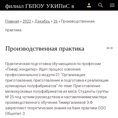
person
search
menu
филиал ГБПОУ УКИПиС в г.Стерлитамак
Главная
»
2022
»
Декабрь
»
26
» Производственная
практика
Производственная практика
09:28
Практическая подготовка обучающихся по профессии
«Повар; кондитер». Идет процесс освоения
профессионального модуля 01 "Организация
приготовления, приготовление и подготовка к реализации
кулинарных полуфабрикатов" по теме: Приготовление
мелкокусковых полуфабрикатов из мяса. Студенты группы
№ 25 под чутким руководством и наставлениями мастера
производственного обучения Тимиргалиевой Э.Ф.
закрепляют теоретические знания на базе практики ООО
Общепит-3.