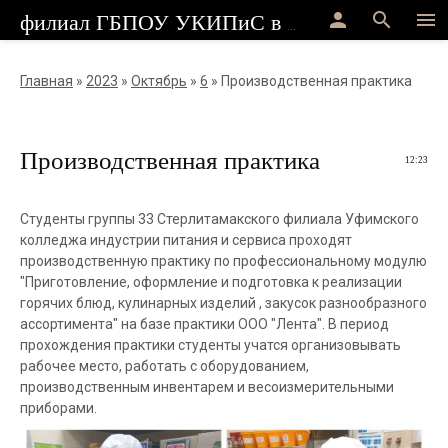
person
search
menu
филиал ГБПОУ УКИПиС в г.Стерлитамак
Главная
»
2023
»
Октябрь
»
6
» Производственная практика
Производственная практика
12:23
Студенты группы 33 Стерлитамакского филиала Уфимского
колледжа индустрии питания и сервиса проходят
производственную практику по профессиональному модулю
"Приготовление, оформление и подготовка к реализации
горячих блюд, кулинарных изделий , закусок разнообразного
ассортимента" на базе практики ООО "Лента". В период
прохождения практики студенты учатся организовывать
рабочее место, работать с оборудованием,
производственным инвентарем и весоизмерительными
приборами.