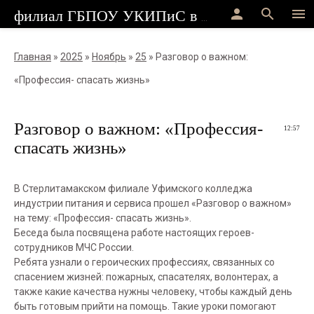
person
search
menu
филиал ГБПОУ УКИПиС в г.Стерлитамак
Главная
»
2025
»
Ноябрь
»
25
» Разговор о важном:
«Профессия- спасать жизнь»
Разговор о важном: «Профессия-
12:57
спасать жизнь»
В Стерлитамакском филиале Уфимского колледжа
индустрии питания и сервиса прошел «Разговор о важном»
на тему: «Профессия- спасать жизнь».
Беседа была посвящена работе настоящих героев-
сотрудников МЧС России.
Ребята узнали о героических профессиях, связанных со
спасением жизней: пожарных, спасателях, волонтерах, а
также какие качества нужны человеку, чтобы каждый день
быть готовым прийти на помощь. Такие уроки помогают