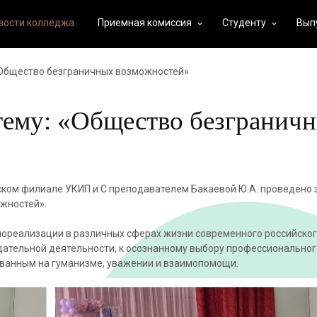
вости колледжа
Приемная комиссия
Студенту
Вып
keyboard_arrow_down
keyboard_arrow_down
 «Общество безграничных возможностей»
тему: «Общество безгранич
ком филиале УКИП и С преподавателем Бакаевой Ю.А. проведено 
жностей».
ореализации в различных сферах жизни современного российског
дательной деятельности, к осознанному выбору профессиональног
нованным на гуманизме, уважении и взаимопомощи.