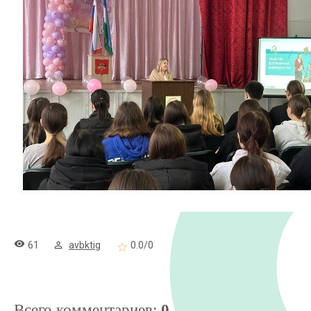
61
avbktig
0.0
/
0
Всего комментариев
:
0