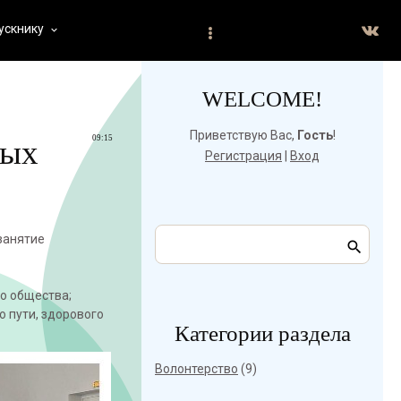
ускнику
keyboard_arrow_down
WELCOME!
Приветствую Вас
,
Гость
!
09:15
ных
Регистрация
|
Вход
занятие
о общества;
о пути, здорового
Категории раздела
Волонтерство
(9)