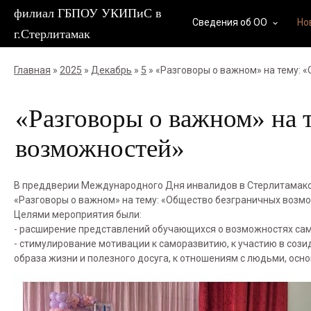
филиал ГБПОУ УКИПиС в
Сведения об ОО
Но
keyboard_arrow_down
г.Стерлитамак
Главная
»
2025
»
Декабрь
»
5
» «Разговоры о важном» на тему:
«Разговоры о важном» на 
возможностей»
В преддверии Международного Дня инвалидов в Стерлитамакс
«Разговоры о важном» на тему: «Общество безграничных возмо
Целями мероприятия были:
- расширение представлений обучающихся о возможностях сам
- стимулирование мотивации к саморазвитию, к участию в сози
образа жизни и полезного досуга, к отношениям с людьми, ос