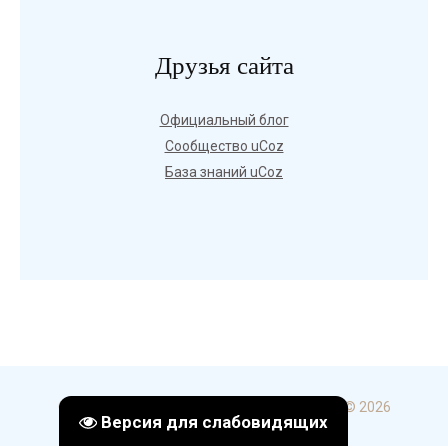
Друзья сайта
Официальный блог
Сообщество uCoz
База знаний uCoz
Copyright ГБПОУ УКИП и С в г. Стерлитамак © 2026
Версия для слабовидящих
uCoz