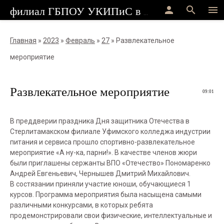
person
search
menu
филиал ГБПОУ УКИПиС в г.Стерлитамак
Главная
»
2023
»
Февраль
»
27
» Развлекательное
мероприятие
Развлекательное мероприятие
09:01
В преддверии праздника Дня защитника Отечества в
Стерлитамакском филиале Уфимского колледжа индустрии
питания и сервиса прошло спортивно-развлекательное
мероприятие «А ну-ка, парни!». В качестве членов жюри
были приглашены сержанты ВПО «Отечество» Пономаренко
Андрей Евгеньевич, Чернышев Дмитрий Михайлович.
В состязании приняли участие юноши, обучающиеся 1
курсов. Программа мероприятия была насыщена самыми
различными конкурсами, в которых ребята
продемонстрировали свои физические, интеллектуальные и