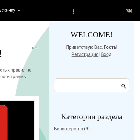
ускнику
keyboard_arrow_down
WELCOME!
Приветствую Вас
,
Гость
!
09:10
!
Регистрация
|
Вход
стых правил на
ности травмы
Категории раздела
Волонтерство
(9)