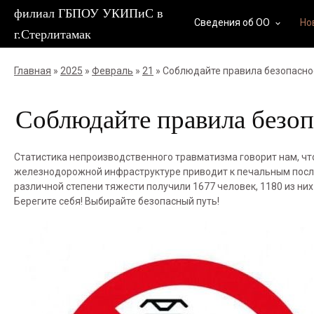
филиал ГБПОУ УКИПиС в
Сведения об ОО
Но
keyboard_arrow_down
г.Стерлитамак
Главная
»
2025
»
Февраль
»
21
» Соблюдайте правила безопаснос
Соблюдайте правила безоп
Статистика непроизводственного травматизма говорит нам, чт
железнодорожной инфраструктуре приводит к печальным после
различной степени тяжести получили 1677 человек, 1180 из них 
Берегите себя! Выбирайте безопасный путь!