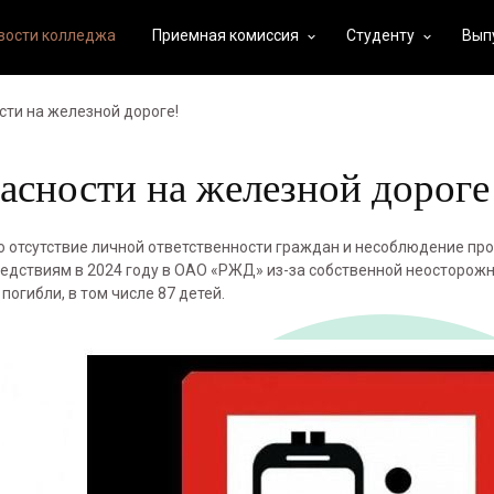
вости колледжа
Приемная комиссия
Студенту
Вып
keyboard_arrow_down
keyboard_arrow_down
ти на железной дороге!
асности на железной дороге
о отсутствие личной ответственности граждан и несоблюдение про
дствиям в 2024 году в ОАО «РЖД» из-за собственной неосторож
погибли, в том числе 87 детей.