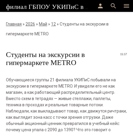
person
search
menu
филиал ГБПОУ УКИПиС в г.Стерлитамак
Главная
»
2026
»
Май
»
12
» Студенты на экскурсии в
гипермаркете METRO
Студенты на экскурсии в
15:57
гипермаркете METRO
Обучающиеся группы 21 филиала УКИПиС побывали на
экскурсии в гипермаркете METRO. И увидели его не как
магазин, а как работающий распределительный центр.
Вместо схем в тетрадях — живые стеллажи, паллеты,
техника в проходах и реальные товарные потоки.
Наблюдали, как выкладывают товар, как движутся ричтраки,
как выглядит зона касс с точки зрения отгрузки. Даже
обычный акционный ценник превратился в учебный кейс:
почему цена упала с 2090 до 1390? Что это говорит о