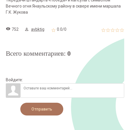
передачи штандарта «Победа» и капсулы с символом
Вечного огня Янаульскому району в сквере имени маршала
Г.К. Жукова
752
avbktig
0.0
/
0
Всего комментариев
:
0
Войдите:
Отправить