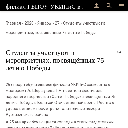
person
search
menu
филиал ГБПОУ УКИПиС в г.Стерлитамак
Главная
»
2020
»
Январь
»
27
» Студенты участвуют в
мероприятиях, посвящённых 75-летию Победы
Студенты участвуют в
08:40
мероприятиях, посвящённых 75-
летию Победы
26 января обучающиеся филиала УКИПиС совместно с
мастером п/о Шершукова Т.Н. посетили фестиваль
народного творчества «Салют Победы», посвящённый 75-
летию Победы в Великой Отечественной войне. Ребята с
удовольствием посмотрели талантливые номера
Аургазинского района.
А 25 января обучающиеся колледжа стали свидетелями