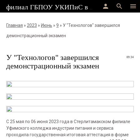
person
search
menu
филиал ГБПОУ УКИПиС в г.Стерлитамак
Главная
»
2023
»
Июнь
»
9
» У "Технологов" завершился
демонстрационный экзамен
У "Технологов" завершился
09:34
демонстрационный экзамен
С 25 мая по 06 июня 2023 года в Стерлитамакском филиале
Уфимского колледжа индустрии питания и сервиса
проходила государственная итоговая аттестация в форме