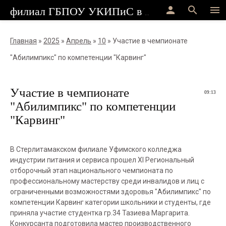
person
search
menu
филиал ГБПОУ УКИПиС в г.Стерлитамак
Главная
»
2025
»
Апрель
»
10
» Участие в чемпионате
"Абилимпикс" по компетенции "Карвинг"
Участие в чемпионате
09:13
"Абилимпикс" по компетенции
"Карвинг"
В Стерлитамакском филиале Уфимского колледжа
индустрии питания и сервиса прошел Xl Региональный
отборочный этап национального чемпионата по
профессиональному мастерству среди инвалидов и лиц с
ограниченными возможностями здоровья "Абилимпикс" по
компетенции Карвинг категории школьники и студенты, где
приняла участие студентка гр.34 Тазиева Маргарита.
Конкурсанта подготовила мастер производственного