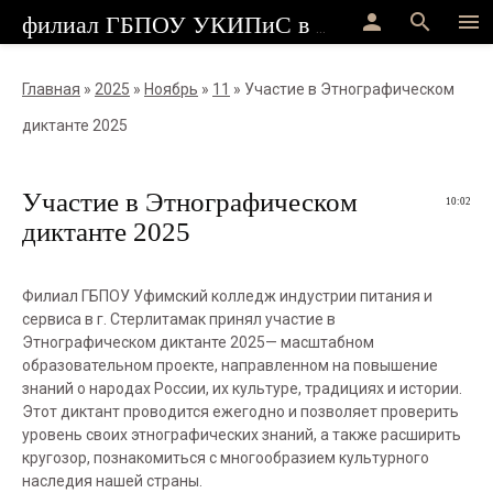
person
search
menu
филиал ГБПОУ УКИПиС в г.Стерлитамак
Главная
»
2025
»
Ноябрь
»
11
» Участие в Этнографическом
диктанте 2025
Участие в Этнографическом
10:02
диктанте 2025
Филиал ГБПОУ Уфимский колледж индустрии питания и
сервиса в г. Стерлитамак принял участие в
Этнографическом диктанте 2025— масштабном
образовательном проекте, направленном на повышение
знаний о народах России, их культуре, традициях и истории.
Этот диктант проводится ежегодно и позволяет проверить
уровень своих этнографических знаний, а также расширить
кругозор, познакомиться с многообразием культурного
наследия нашей страны.