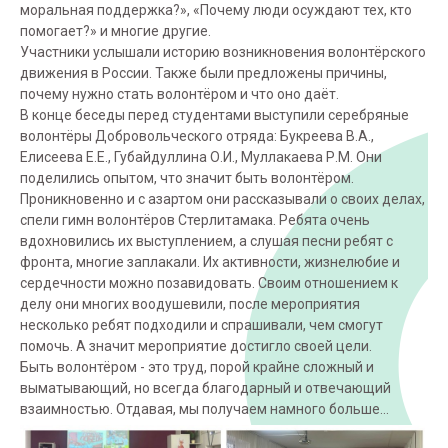
моральная поддержка?», «Почему люди осуждают тех, кто
помогает?» и многие другие.
Участники услышали историю возникновения волонтёрского
движения в России. Также были предложены причины,
почему нужно стать волонтёром и что оно даёт.
В конце беседы перед студентами выступили серебряные
волонтёры Добровольческого отряда: Букреева В.А.,
Елисеева Е.Е., Губайдуллина О.И., Муллакаева Р.М. Они
поделились опытом, что значит быть волонтёром.
Проникновенно и с азартом они рассказывали о своих делах,
спели гимн волонтёров Стерлитамака. Ребята очень
вдохновились их выступлением, а слушая песни ребят с
фронта, многие заплакали. Их активности, жизнелюбие и
сердечности можно позавидовать. Своим отношением к
делу они многих воодушевили, после мероприятия
несколько ребят подходили и спрашивали, чем смогут
помочь. А значит мероприятие достигло своей цели.
Быть волонтёром - это труд, порой крайне сложный и
выматывающий, но всегда благодарный и отвечающий
взаимностью. Отдавая, мы получаем намного больше…