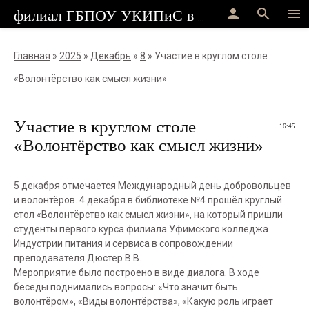
person
search
menu
филиал ГБПОУ УКИПиС в г.Стерлитамак
Главная
»
2025
»
Декабрь
»
8
» Участие в круглом столе
«Волонтёрство как смысл жизни»
Участие в круглом столе
16:45
«Волонтёрство как смысл жизни»
5 декабря отмечается Международный день добровольцев
и волонтёров. 4 декабря в библиотеке №4 прошёл круглый
стол «Волонтёрство как смысл жизни», на который пришли
студенты первого курса филиала Уфимского колледжа
Индустрии питания и сервиса в сопровождении
преподавателя Дюстер В.В.
Мероприятие было построено в виде диалога. В ходе
беседы поднимались вопросы: «Что значит быть
волонтёром», «Виды волонтёрства», «Какую роль играет