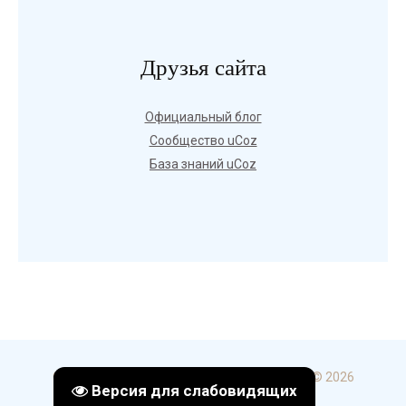
Друзья сайта
Официальный блог
Сообщество uCoz
База знаний uCoz
Copyright ГБПОУ УКИП и С в г. Стерлитамак © 2026
Версия для слабовидящих
uCoz