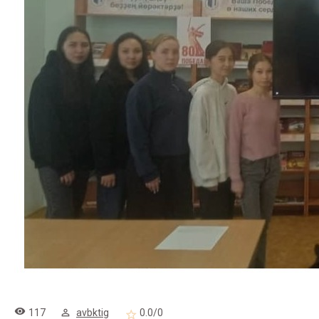
117
avbktig
0.0
/
0