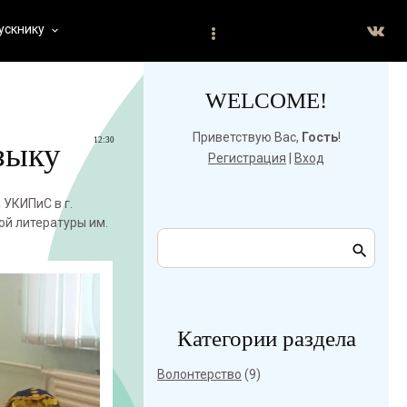
ускнику
keyboard_arrow_down
WELCOME!
Приветствую Вас
,
Гость
!
12:30
зыку
Регистрация
|
Вход
УКИПиС в г.
ой литературы им.
Категории раздела
Волонтерство
(9)