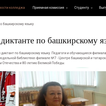
вости колледжа
Приемная комиссия
Студенту
Вып
keyboard_arrow_down
keyboard_arrow_down
по башкирскому языку
 диктанте по башкирскому я
 диктант по башкирскому языку. Педагоги и обучающиеся филиала 
модельной библиотеке-филиале №7 - Центре башкирской и татарск
м Отечества и 80-летию Великой Победы.