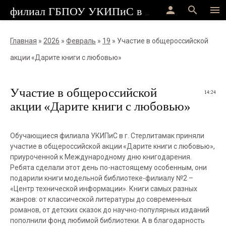
person
search
menu
филиал ГБПОУ УКИПиС в г.Стерлитамак
Главная
»
2026
»
Февраль
»
19
» Участие в общероссийской
акции «Дарите книги с любовью»
Участие в общероссийской
14:24
акции «Дарите книги с любовью»
Обучающиеся филиала УКИПиС в г. Стерлитамак приняли
участие в общероссийской акции «Дарите книги с любовью»,
приуроченной к Международному дню книгодарения.
Ребята сделали этот день по-настоящему особенным, они
подарили книги модельной библиотеке-филиалу №2 –
«Центр технической информации». Книги самых разных
жанров: от классической литературы до современных
романов, от детских сказок до научно-популярных изданий
пополнили фонд любимой библиотеки. А в благодарность