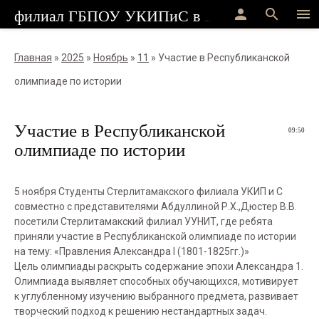
person
search
menu
филиал ГБПОУ УКИПиС в г.Стерлитамак
Главная
»
2025
»
Ноябрь
»
11
» Участие в Республиканской
олимпиаде по истории
Участие в Республиканской
09:50
олимпиаде по истории
5 ноября Студенты Стерлитамакского филиала УКИП и С
совместно с представителями Абдуллиной Р.Х.,Дюстер В.В.
посетили Стерлитамакский филиал УУНИТ, где ребята
приняли участие в Республиканской олимпиаде по истории
на тему: «Правления Александра I (1801-1825гг.)»
Цель олимпиады раскрыть содержание эпохи Александра 1.
Олимпиада выявляет способных обучающихся, мотивирует
к углубленному изучению выбранного предмета, развивает
творческий подход к решению нестандартных задач.