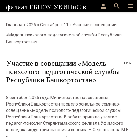
person
search
menu
филиал ГБПОУ УКИПиС в г.Стерлитамак
Главная
»
2025
»
Сентябрь
»
11
» Участие в совещании
«Модель психолого-педагогической службы Республики
Башкортостан»
Участие в совещании «Модель
14:05
психолого-педагогической службы
Республики Башкортостан»
8 сентября 2025 года Министерство просвещения
Республики Башкортостан провело зональное семинар-
совещание «Модель психолого-педагогической службы
Республики Башкортостан». В работе приняла участие
педагог-психолог Стерлитамакского филиала Уфимского
колледжа индустрии питания и сервиса — Сероштанова М.Е.