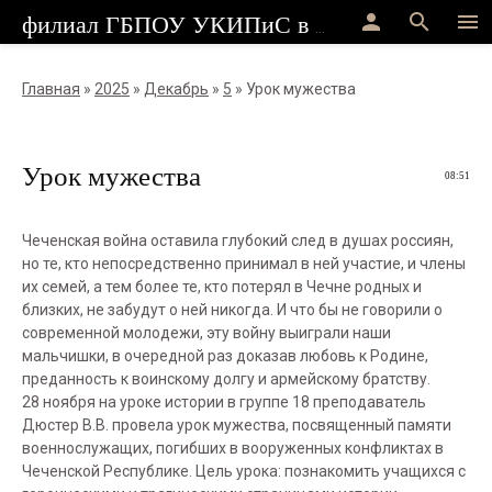
person
search
menu
филиал ГБПОУ УКИПиС в г.Стерлитамак
Главная
»
2025
»
Декабрь
»
5
» Урок мужества
Урок мужества
08:51
Чеченская война оставила глубокий след в душах россиян,
но те, кто непосредственно принимал в ней участие, и члены
их семей, а тем более те, кто потерял в Чечне родных и
близких, не забудут о ней никогда. И что бы не говорили о
современной молодежи, эту войну выиграли наши
мальчишки, в очередной раз доказав любовь к Родине,
преданность к воинскому долгу и армейскому братству.
28 ноября на уроке истории в группе 18 преподаватель
Дюстер В.В. провела урок мужества, посвященный памяти
военнослужащих, погибших в вооруженных конфликтах в
Чеченской Республике. Цель урока: познакомить учащихся с