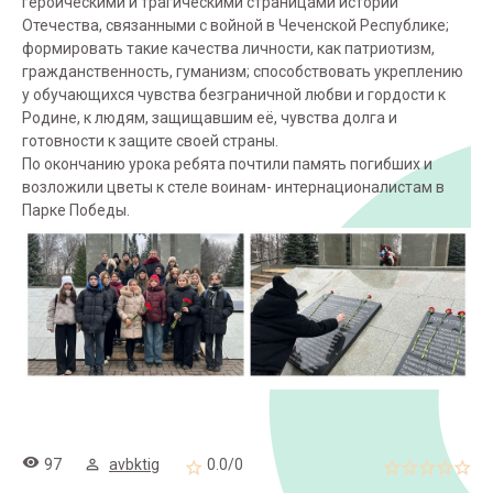
героическими и трагическими страницами истории
Отечества, связанными с войной в Чеченской Республике;
формировать такие качества личности, как патриотизм,
гражданственность, гуманизм; способствовать укреплению
у обучающихся чувства безграничной любви и гордости к
Родине, к людям, защищавшим её, чувства долга и
готовности к защите своей страны.
По окончанию урока ребята почтили память погибших и
возложили цветы к стеле воинам- интернационалистам в
Парке Победы.
97
avbktig
0.0
/
0