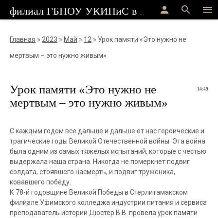
person
search
menu
филиал ГБПОУ УКИПиС в г.Стерлитамак
Главная
»
2023
»
Май
»
12
» Урок памяти «Это нужно не
мертвым – это нужно живым»
Урок памяти «Это нужно не
14:49
мертвым – это нужно живым»
С каждым годом все дальше и дальше от нас героические и
трагические годы Великой Отечественной войны. Эта война
была одним из самых тяжелых испытаний, которые с честью
выдержала наша страна. Никогда не померкнет подвиг
солдата, стоявшего насмерть, и подвиг труженика,
ковавшего победу.
К 78-й годовщине Великой Победы в Стерлитамакском
филиале Уфимского колледжа индустрии питания и сервиса
преподаватель истории Дюстер В.В. провела урок памяти