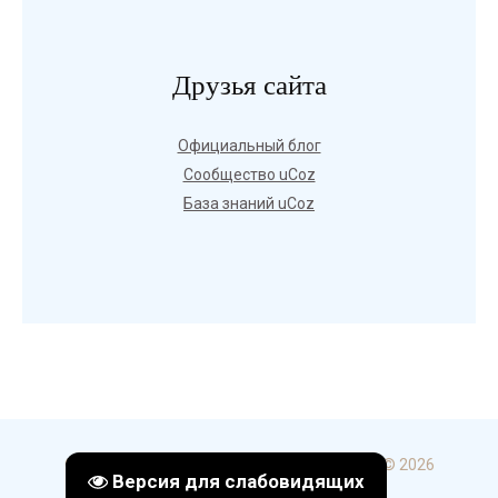
Друзья сайта
Официальный блог
Сообщество uCoz
База знаний uCoz
Copyright ГБПОУ УКИП и С в г. Стерлитамак © 2026
Версия для слабовидящих
uCoz