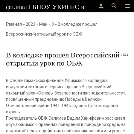
person
search
menu
филиал ГБПОУ УКИПиС в г.Стерлитамак
Главная
»
2023
»
Май
»
3
» В колледже прошел
Всероссийский открытый урок по ОБЖ
В колледже прошел Всероссийский
13:22
открытый урок по ОБЖ
В Стерлитамакском филиале Уфимского колледжа
индустрии питания и сервиса прошел Всероссийский
открытый урок «Основы безопасности жизнедеятельности»,
посвящённый празднованию Победы в Великой
Отечественной войне 1941-1945 годов и Дню пожарной
охраны.
Преподаватель ОБЖ Салимов Вадим Ханифович рассказал
обучающимся о правилах поведения в природной среде, на
водных объектах, действиях при возникновении или угрозе