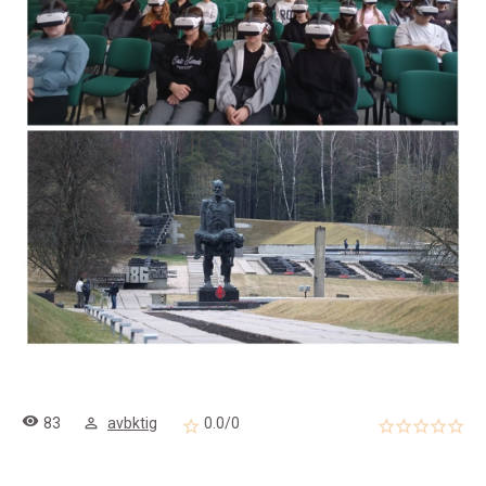
83
avbktig
0.0
/
0