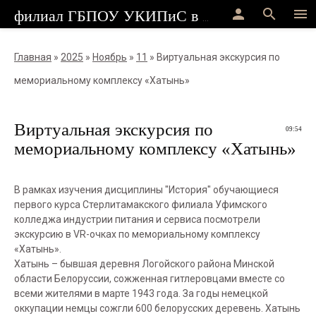
person
search
menu
филиал ГБПОУ УКИПиС в г.Стерлитамак
Главная
»
2025
»
Ноябрь
»
11
» Виртуальная экскурсия по
мемориальному комплексу «Хатынь»
Виртуальная экскурсия по
09:54
мемориальному комплексу «Хатынь»
В рамках изучения дисциплины "История" обучающиеся
первого курса Стерлитамакского филиала Уфимского
колледжа индустрии питания и сервиса посмотрели
экскурсию в VR-очках по мемориальному комплексу
«Хатынь».
Хатынь – бывшая деревня Логойского района Минской
области Белоруссии, сожженная гитлеровцами вместе со
всеми жителями в марте 1943 года. За годы немецкой
оккупации немцы сожгли 600 белорусских деревень. Хатынь