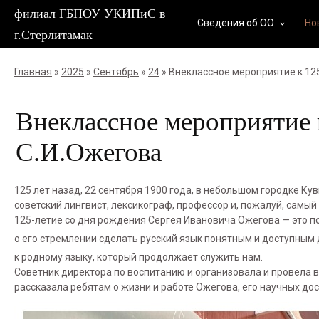
филиал ГБПОУ УКИПиС в
Сведения об ОО
Но
keyboard_arrow_down
г.Стерлитамак
Главная
»
2025
»
Сентябрь
»
24
» Внеклассное мероприятие к 12
Внеклассное мероприятие 
С.И.Ожегова
125 лет назад, 22 сентября 1900 года, в небольшом городке 
советский лингвист, лексикограф, профессор и, пожалуй, самый
️125-летие со дня рождения Сергея Ивановича Ожегова — это по
о его стремлении сделать русский язык понятным и доступным 
к родному языку, который продолжает служить нам.
Советник директора по воспитанию и организовала и провела 
рассказала ребятам о жизни и работе Ожегова, его научных дос