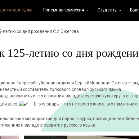
вости колледжа
Приемная комиссия
Студенту
Вып
keyboard_arrow_down
keyboard_arrow_down
5-летию со дня рождения С.И.Ожегова
к 125-летию со дня рождени
Кувшиново Тверской губернии родился Сергей Иванович Ожегов — 
 известный составитель толкового словаря русского языка.
вод вспомнить о его огромном вкладе в русскую культуру, о его п
для всех.
Его словарь — это не просто книга, это памятник е
внеклассное мероприятие для первого курса, посвященное юбилею
тижениях и вкладе в развитие русского языка.