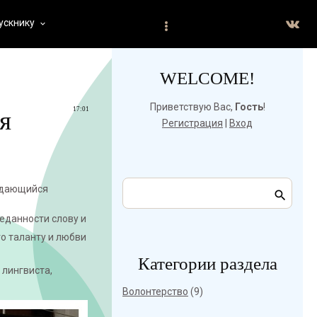
ускнику
keyboard_arrow_down
WELCOME!
Приветствую Вас
,
Гость
!
17:01
я
Регистрация
|
Вход
выдающийся
реданности слову и
го таланту и любви
Категории раздела
 лингвиста,
Волонтерство
(9)