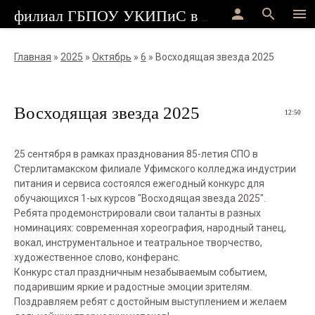
person
search
menu
филиал ГБПОУ УКИПиС в г.Стерлитамак
Главная
»
2025
»
Октябрь
»
6
» Восходящая звезда 2025
Восходящая звезда 2025
12:50
25 сентября в рамках празднования 85-летия СПО в
Стерлитамакском филиале Уфимского колледжа индустрии
питания и сервиса состоялся ежегодный конкурс для
обучающихся 1-ых курсов "Восходящая звезда 2025".
Ребята продемонстрировали свои таланты в разных
номинациях: современная хореография, народный танец,
вокал, инструментальное и театральное творчество,
художественное слово, конферанс.
Конкурс стал праздничным незабываемым событием,
подарившим яркие и радостные эмоции зрителям.
Поздравляем ребят с достойным выступлением и желаем