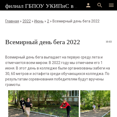
person
search
menu
филиал ГБПОУ УКИПиС в г.Стерлитамак
Главная
»
2022
»
Июнь
»
2
» Всемирный день бега 2022
Всемирный день бега 2022
10:03
Всемирный день бега выпадает на первую среду лета и
отмечается всем миром. В 2022 году мы отмечаем его 1
июня. В этот день в колледже были организованы забеги на
30, 60 метров и эстафета среди обучающихся колледжа. По
результатам соревнования победителям будут вручены
грамоты.