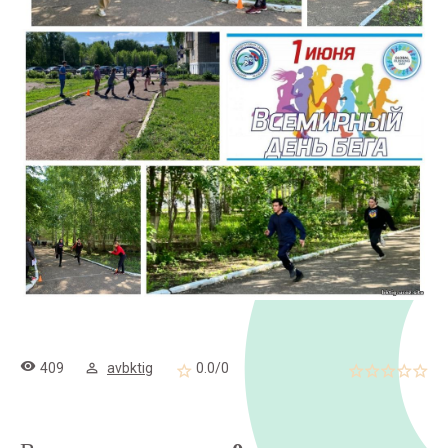
409
avbktig
0.0
/
0