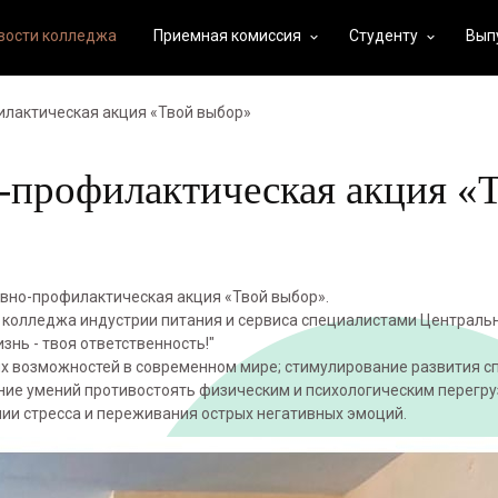
вости колледжа
Приемная комиссия
Студенту
Вып
keyboard_arrow_down
keyboard_arrow_down
илактическая акция «Твой выбор»
-профилактическая акция «
ивно-профилактическая акция «Твой выбор».
 колледжа индустрии питания и сервиса специалистами Централь
нь - твоя ответственность!"
их возможностей в современном мире; стимулирование развития с
ние умений противостоять физическим и психологическим перегру
ии стресса и переживания острых негативных эмоций.