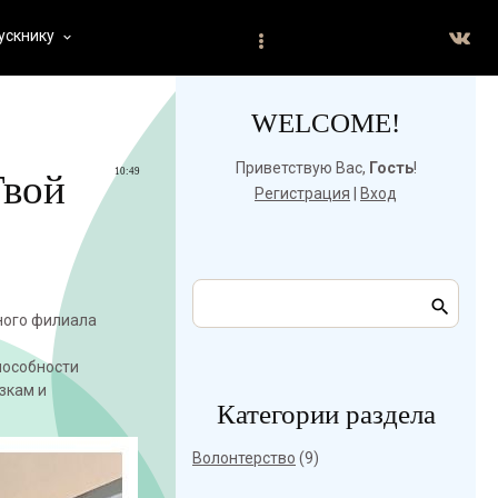
ускнику
keyboard_arrow_down
WELCOME!
Приветствую Вас
,
Гость
!
10:49
Твой
Регистрация
|
Вход
ного филиала
пособности
зкам и
Категории раздела
Волонтерство
(9)