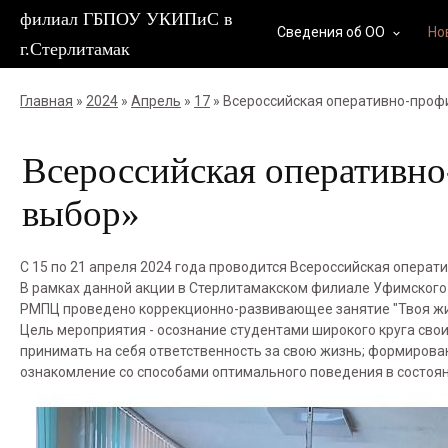
филиал ГБПОУ УКИПиС в
Сведения об ОО
Но
keyboard_arrow_down
г.Стерлитамак
Главная
»
2024
»
Апрель
»
17
» Всероссийская оперативно-проф
Всероссийская оперативно
выбор»
С 15 по 21 апреля 2024 года проводится Всероссийская операт
В рамках данной акции в Стерлитамакском филиале Уфимского
РМПЦ проведено коррекционно-развивающее занятие "Твоя жиз
Цель мероприятия - осознание студентами широкого круга сво
принимать на себя ответственность за свою жизнь; формирова
ознакомление со способами оптимального поведения в состоян